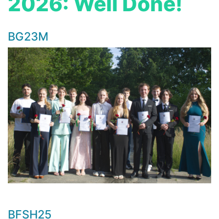
2026: Well Done!
BG23M
BFSH25